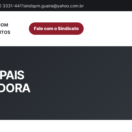
7) 3331-4411
sindspm.guaira@yahoo.com.br
COM
Fale com o Sindicato
NTOS
PAIS
ADORA