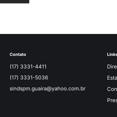
Contato
Link
(17) 3331-4411
Dire
(17) 3331-5036
Esta
sindspm.guaira@yahoo.com.br
Con
Pre