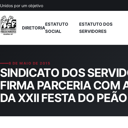
Pular para o conteúdo
Unidos por um objetivo
ESTATUTO
ESTATUTO DOS
DIRETORIA
SOCIAL
SERVIDORES
8 DE MAIO DE 2015
SINDICATO DOS SERVID
FIRMA PARCERIA COM
DA XXII FESTA DO PEÃO