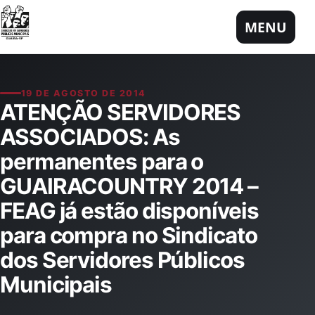
Pular para o conteúdo
MENU
19 DE AGOSTO DE 2014
ATENÇÃO SERVIDORES
ASSOCIADOS: As
permanentes para o
GUAIRACOUNTRY 2014 –
FEAG já estão disponíveis
para compra no Sindicato
dos Servidores Públicos
Municipais